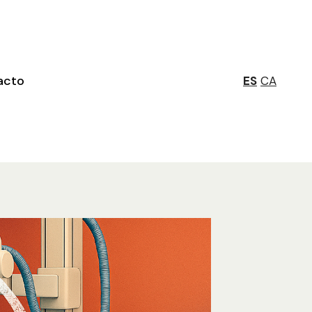
acto
ES
CA