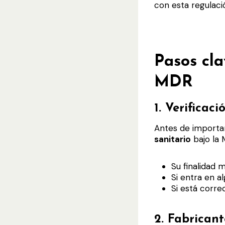
con esta regulaci
Pasos cla
MDR
1.
Verificaci
Antes de importar
sanitario
bajo la 
Su finalidad 
Si entra en alg
Si está corr
2.
Fabricant