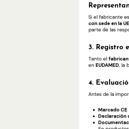
Representan
Si el fabricante e
con sede en la U
parte de las respo
3.
Registro
Tanto el
fabrican
en
EUDAMED
, la
4.
Evaluació
Antes de la impor
Marcado CE
Declaración
Documentaci
En productos