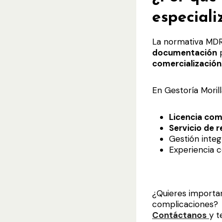
especial
La normativa MDR
documentación
p
comercialización
En Gestoría Moril
Licencia co
Servicio de 
Gestión inte
Experiencia c
¿Quieres importar
complicaciones?
Contáctanos
y t