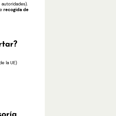
 autoridades).
de
recogida de
rtar?
de la UE)
soría