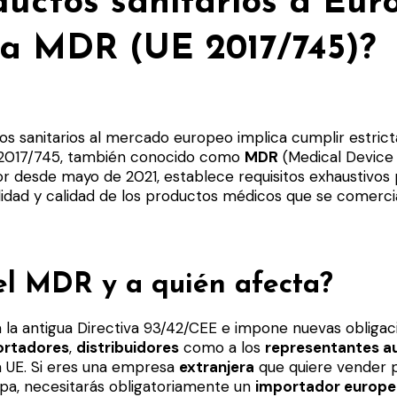
ductos sanitarios a Eur
la MDR (UE 2017/745)?
s sanitarios al mercado europeo implica cumplir estric
 2017/745, también conocido como
MDR
(Medical Device 
or desde mayo de 2021, establece requisitos exhaustivos p
ilidad y calidad de los productos médicos que se comercia
el MDR y a quién afecta?
a la antigua Directiva 93/42/CEE e impone nuevas obligac
ortadores
,
distribuidores
como a los
representantes a
a UE. Si eres una empresa
extranjera
que quiere vender 
opa, necesitarás obligatoriamente un
importador europ