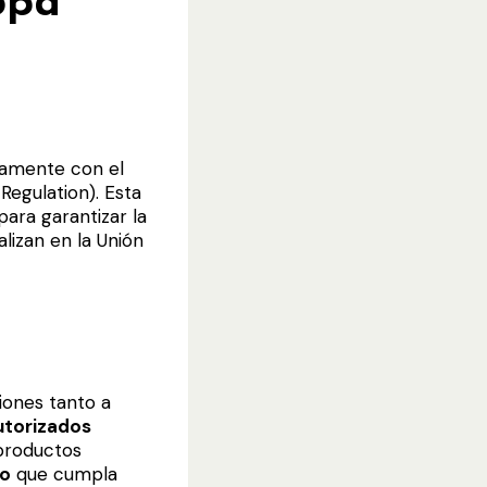
opa
tamente con el
Regulation). Esta
ara garantizar la
lizan en la Unión
iones tanto a
utorizados
productos
eo
que cumpla