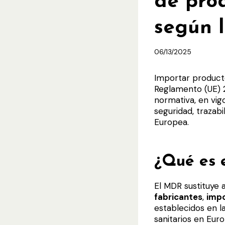
de pro
según 
06/13/2025
Importar producto
Reglamento (UE)
normativa, en vig
seguridad, trazab
Europea.
¿Qué es 
El MDR sustituye 
fabricantes
,
imp
establecidos en l
sanitarios en Eur