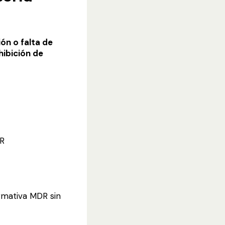
ón o falta de
hibición de
DR
rmativa MDR sin