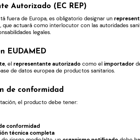
te Autorizado (EC REP)
stá fuera de Europa, es obligatorio designar un
represent
E
, que actuará como interlocutor con las autoridades sani
nsabilidades legales.
 en EUDAMED
te
, el
representante autorizado
como el
importador
de
 base de datos europea de productos sanitarios.
n de conformidad
tación, el producto debe tener:
 de conformidad
ón técnica completa
 de riesgo medio/alto, un
organismo notificado
debe hab