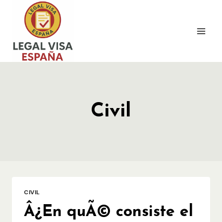
Saltar
al
contenido
Civil
CIVIL
Â¿En quÃ© consiste el