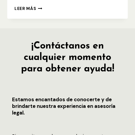
LA
LEER MÁS
RELACIÃ³N
JURÃ­
DICA
OBLIGATORIA:
SUJETOS
Y
OBJETO
¡Contáctanos en
cualquier momento
para obtener ayuda!
Estamos encantados de conocerte y de
brindarte nuestra experiencia en asesoría
legal.