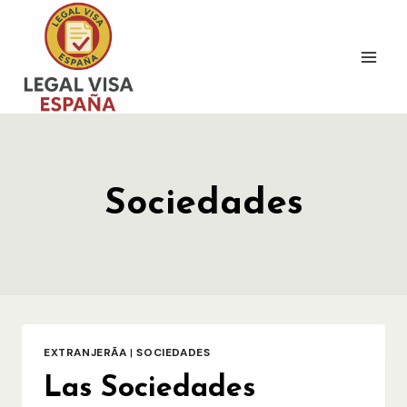
Saltar
al
contenido
Sociedades
EXTRANJERÃ­A
|
SOCIEDADES
Las Sociedades